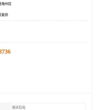
港海州区
管直供
8736
深达石化