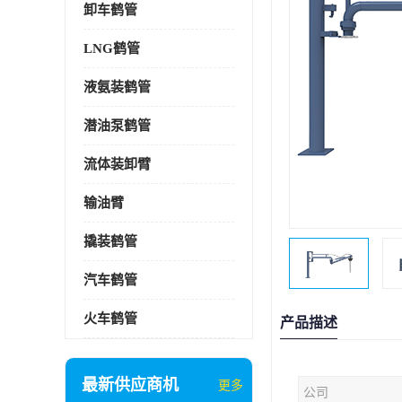
卸车鹤管
LNG鹤管
液氨装鹤管
潜油泵鹤管
流体装卸臂
输油臂
撬装鹤管
汽车鹤管
火车鹤管
产品描述
最新供应商机
更多
公司