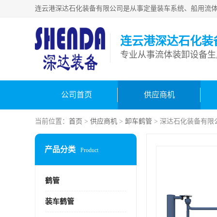
连云港深达石化装
公司首页
供应商机
当前位置：
首页
>
供应商机
>
卸车鹤管
> 深达石化装备有限
产品分类
Product
鹤管
装车鹤管