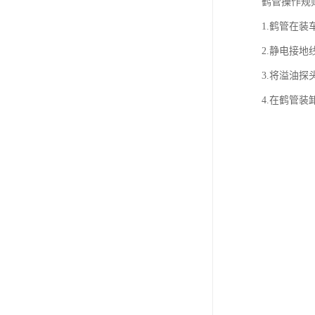
鹤管操作规
1.鹤管在
2.静电接
3.将溢油
4.在鹤管