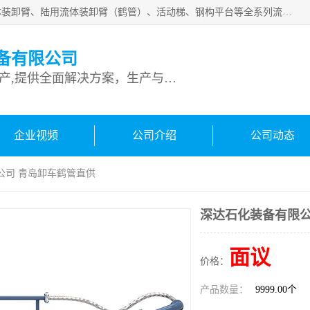
连云港深达石化装备有限公司是从事定量装车系统、船用流体装卸臂、陆用流体装卸臂（鹤管）、活动梯、钢构平台等全系列流体装卸设备的设计、制造、销售以及服务的专业供应商。公司始终以客户为中心，密切跟踪国内外油气储运及装卸设备先进技术的发展，以先进的技术、优质的产品、一流的服务，满足客户需求。
备有限公司
专业从事流体装卸设备生产,提供全面解决方案，生产与定制服务
企业视频
公司介绍
公司动态
公司 青岛卸车鹤管直供
深达石化装备有限公
面议
价格：
产品数量：
9999.00个