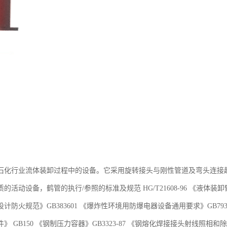
石化行业流体装卸过程中的设备。它采用旋转接头与刚性管道及弯头连接
活动设备，鹤管的执行/参照的标准及规范 HG/T21608-96 《液体装卸臂》 G
计防火规范》GB383601 《爆炸性环境用防爆电器设备通用要求》GB793
》 GB150 《钢制压力容器》GB3323-87 《钢熔化焊接接头射线照相和除