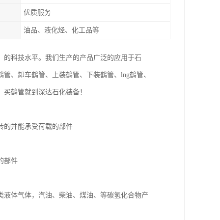
优质服务
油品、液化烃、化工品等
，的科技水平。我们生产的产品广泛的应用于石
管、卸车鹤管、上装鹤管、下装鹤管、lng鹤管、
，买鹤管就到深达石化装备！
转的并能承受荷载的部件
的部件
类液体气体，汽油、柴油、煤油、等碳氢化合物产