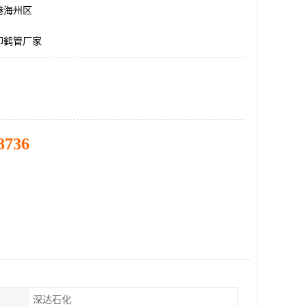
港海州区
卸鹤管厂家
8736
深达石化