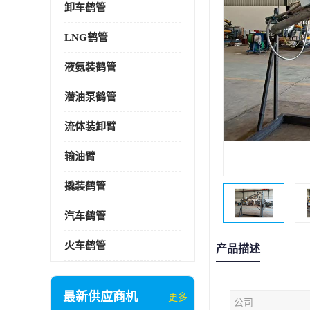
卸车鹤管
LNG鹤管
液氨装鹤管
潜油泵鹤管
流体装卸臂
输油臂
撬装鹤管
汽车鹤管
火车鹤管
产品描述
最新供应商机
更多
公司