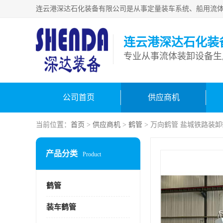
连云港深达石化装
公司首页
供应商机
当前位置：
首页
>
供应商机
>
鹤管
> 万向鹤管 盐城铁路装
产品分类
Product
鹤管
装车鹤管