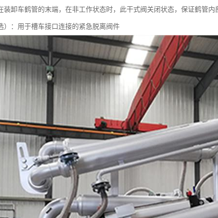
在装卸车鹤管的末端，在非工作状态时，此干式阀关闭状态，保证鹤管内
选）：用于槽车接口连接的紧急脱离阀件