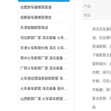
产品
合肥卸车撬哪家靠谱
地址
成都装车撬哪家便宜
天津盐酸鹤管电话
深达石化装
河北鹤管厂家 深达装备 火车液动潜油泵装卸鹤管
油、石化等
发油鹤管、
天津火车鹤管价格 深达 火车鹤管系列
下装鹤管主
常州火车鹤管厂家 深达装备 火车鹤管系列
旋转接头：
广西火车鹤管厂家 深达装备 火车鹤管系列
内臂：用于
火车液动潜油泵装卸鹤管 深达装备 安徽火车鹤管厂家
外臂：可在
火车装车鹤管 深达装备 温州鹤管价格
平衡器：用
复合软管：
山西鹤管厂家 火车装车鹤管 深达
品