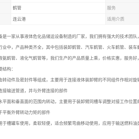
鹤管
服务
连云港
适用介质
备是一家从事液体危化品储运设备制造的厂家，我们拥有强大的技术团队
行业中，产品种类齐全，其中包括装卸鹤管、汽车鹤管、火车鹤管、装车鹤
液氨鹤管、液化气鹤管等，我们生产的产品质量上乘，价格实惠，服务好
要结构：
由转动件及密封件等组成，主要用于连接液体装卸臂的不同组件作相对旋
连接输送管道，并与外臂连接的部件
水平面和垂直面的范围内转动，主要用于装卸臂同槽车调整对接工作位置
于平衡外臂转动力矩的部件
用于槽罐车使用，柔软轻便，适合频繁弯曲移动使用，应用于输送燃料油