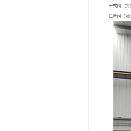
干式阀：接
拉断阀（可