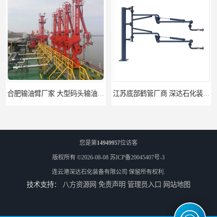
合肥输油臂厂家 大型码头输油臂 输油臂安装
江苏底部鹤管厂商 深达石化装备有限公司
您是第
14949957
位访客
版权所有 ©2026-08-08
苏ICP备20045407号-3
连云港深达石化装备有限公司
保留所有权利.
技术支持：
八方资源网
免责声明
管理员入口
网站地图
合肥鹤管价格 火车液动潜油泵装卸鹤管 深达装备
深达石化装备有限公司-吉林鹤管栈台