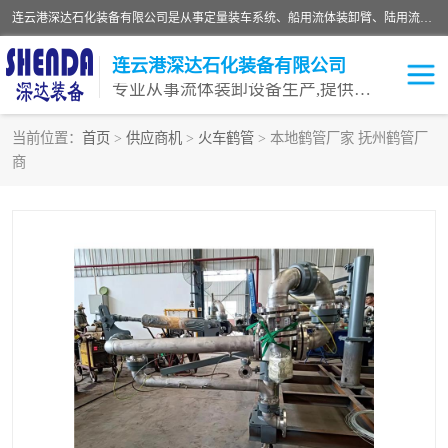
连云港深达石化装备有限公司是从事定量装车系统、船用流体装卸臂、陆用流体装卸臂（鹤管）、活动梯、钢构平台等全系列流体装卸设备的设计、制造、销售以及服务的专业供应商。公司始终以客户为中心，密切跟踪国内外油气储运及装卸设备先进技术的发展，以先进的技术、优质的产品、一流的服务，满足客户需求。
连云港深达石化装备有限公司
专业从事流体装卸设备生产,提供全面解决方案，生产与定制服务
当前位置：
首页
>
供应商机
>
火车鹤管
> 本地鹤管厂家 抚州鹤管厂
商
鹤管
装车鹤管
卸车鹤管
LNG鹤管
液氨装鹤管
潜油泵鹤管
流体装卸臂
输油臂
撬装鹤管
汽车鹤管
火车鹤管