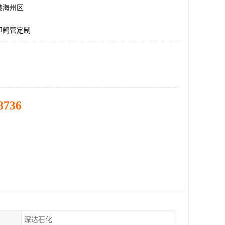
港海州区
卸鹤管定制
8736
深达石化