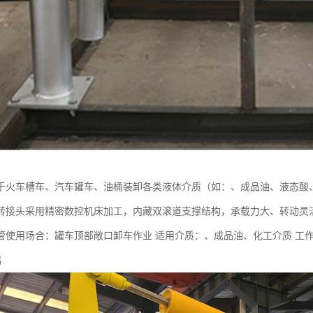
于火车槽车、汽车罐车、油桶装卸各类液体介质（如：、成品油、液态酸
转接头采用精密数控机床加工，内藏双滚道支撑结构，承载力大、转动灵
使用场合：罐车顶部敞口卸车作业 适用介质：、成品油、化工介质 工作压力：1.
铝