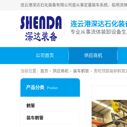
连云港深达石化装
公司首页
供应商机
当前位置：
首页
>
供应商机
>
装车鹤管
> 贵阳顶部装卸鹤管
产品分类
Product
鹤管
装车鹤管