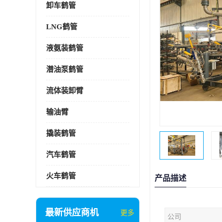
卸车鹤管
LNG鹤管
液氨装鹤管
潜油泵鹤管
流体装卸臂
输油臂
撬装鹤管
汽车鹤管
火车鹤管
产品描述
最新供应商机
更多
公司