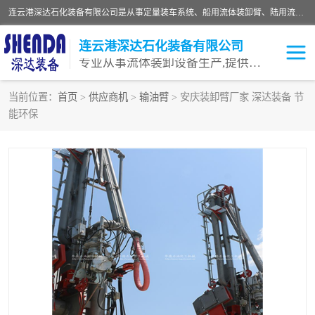
连云港深达石化装备有限公司是从事定量装车系统、船用流体装卸臂、陆用流体装卸臂（鹤管）、活动梯、钢构平台等全系列流体装卸设备的设计、制造、销售以及服务的专业供应商。公司始终以客户为中心，密切跟踪国内外油气储运及装卸设备先进技术的发展，以先进的技术、优质的产品、一流的服务，满足客户需求。
连云港深达石化装备有限公司
专业从事流体装卸设备生产,提供全面解决方案，生产与定制服务
当前位置：
首页
>
供应商机
>
输油臂
> 安庆装卸臂厂家 深达装备 节
能环保
鹤管
装车鹤管
卸车鹤管
LNG鹤管
液氨装鹤管
潜油泵鹤管
流体装卸臂
输油臂
撬装鹤管
汽车鹤管
火车鹤管