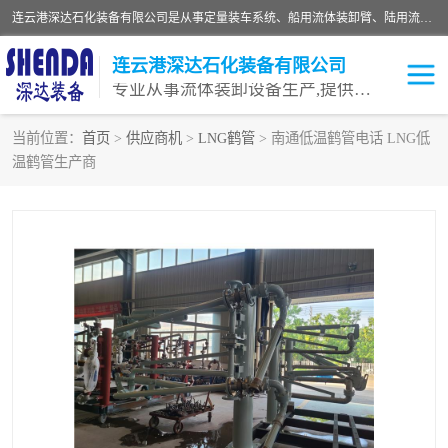
连云港深达石化装备有限公司是从事定量装车系统、船用流体装卸臂、陆用流体装卸臂（鹤管）、活动梯、钢构平台等全系列流体装卸设备的设计、制造、销售以及服务的专业供应商。公司始终以客户为中心，密切跟踪国内外油气储运及装卸设备先进技术的发展，以先进的技术、优质的产品、一流的服务，满足客户需求。
连云港深达石化装备有限公司
专业从事流体装卸设备生产,提供全面解决方案，生产与定制服务
当前位置：
首页
>
供应商机
>
LNG鹤管
> 南通低温鹤管电话 LNG低
温鹤管生产商
鹤管
装车鹤管
卸车鹤管
LNG鹤管
液氨装鹤管
潜油泵鹤管
流体装卸臂
输油臂
撬装鹤管
汽车鹤管
火车鹤管