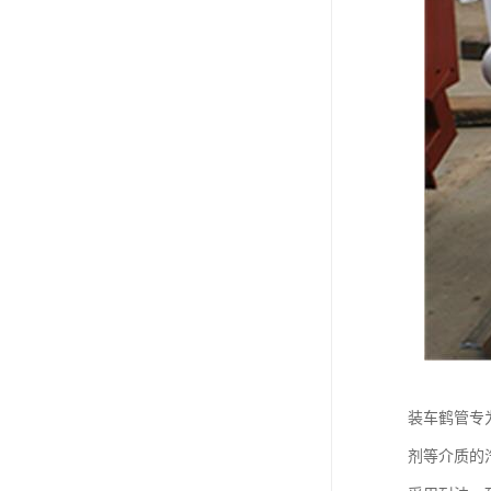
装车鹤管专
剂等介质的