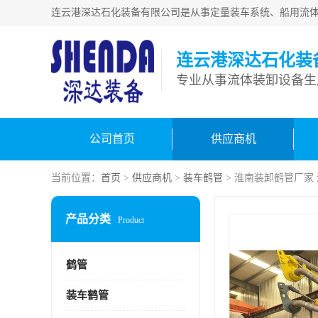
连云港深达石化装
公司首页
供应商机
当前位置：
首页
>
供应商机
>
装车鹤管
> 淮南装卸鹤管厂家
产品分类
Product
鹤管
装车鹤管