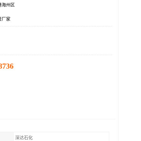
港海州区
管厂家
8736
深达石化