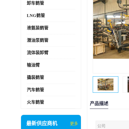
卸车鹤管
LNG鹤管
液氨装鹤管
潜油泵鹤管
流体装卸臂
输油臂
撬装鹤管
汽车鹤管
火车鹤管
产品描述
最新供应商机
更多
公司