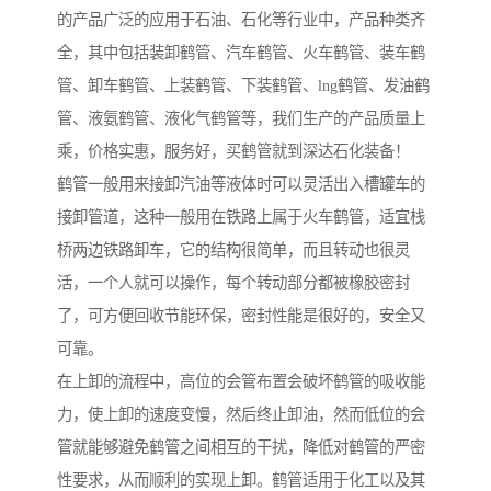
的产品广泛的应用于石油、石化等行业中，产品种类齐
全，其中包括装卸鹤管、汽车鹤管、火车鹤管、装车鹤
管、卸车鹤管、上装鹤管、下装鹤管、lng鹤管、发油鹤
管、液氨鹤管、液化气鹤管等，我们生产的产品质量上
乘，价格实惠，服务好，买鹤管就到深达石化装备！
鹤管一般用来接卸汽油等液体时可以灵活出入槽罐车的
接卸管道，这种一般用在铁路上属于火车鹤管，适宜栈
桥两边铁路卸车，它的结构很简单，而且转动也很灵
活，一个人就可以操作，每个转动部分都被橡胶密封
了，可方便回收节能环保，密封性能是很好的，安全又
可靠。
在上卸的流程中，高位的会管布置会破坏鹤管的吸收能
力，使上卸的速度变慢，然后终止卸油，然而低位的会
管就能够避免鹤管之间相互的干扰，降低对鹤管的严密
性要求，从而顺利的实现上卸。鹤管适用于化工以及其