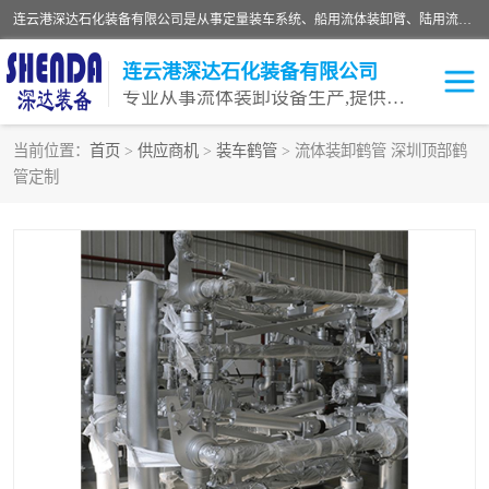
连云港深达石化装备有限公司是从事定量装车系统、船用流体装卸臂、陆用流体装卸臂（鹤管）、活动梯、钢构平台等全系列流体装卸设备的设计、制造、销售以及服务的专业供应商。公司始终以客户为中心，密切跟踪国内外油气储运及装卸设备先进技术的发展，以先进的技术、优质的产品、一流的服务，满足客户需求。
连云港深达石化装备有限公司
专业从事流体装卸设备生产,提供全面解决方案，生产与定制服务
当前位置：
首页
>
供应商机
>
装车鹤管
> 流体装卸鹤管 深圳顶部鹤
管定制
鹤管
装车鹤管
卸车鹤管
LNG鹤管
液氨装鹤管
潜油泵鹤管
流体装卸臂
输油臂
撬装鹤管
汽车鹤管
火车鹤管