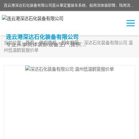
连云港深达石化装备有限公司是从事定量装车系统、船用流体装卸臂、陆用流体装卸臂（鹤管）、活动梯、钢构平台等全系列流体装卸设备的设计、制造、销售以及服务的专业供应商。公司始终以客户为中心，密切跟踪国内外油气储运及装卸设备先进技术的发展，以先进的技术、优质的产品、一流的服务，满足客户需求。
连云港深达石化装备有限公司
当前位置：
首页
>
供应商机
>
卸车鹤管
> 深达石化装备有限公司 温
专业从事流体装卸设备生产,提供全面解决方案，生产与定制服务
州低温鹤管报价单
鹤管
装车鹤管
卸车鹤管
LNG鹤管
液氨装鹤管
潜油泵鹤管
流体装卸臂
输油臂
撬装鹤管
汽车鹤管
火车鹤管