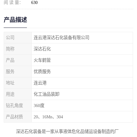
阅 读 量：
630
产品描述
公司
连云港深达石化装备有限公司
简称
深达石化
产品
火车鹤管
服务
优质服务
地址
连云港
用途
化工油品装卸
钻孔角度
360度
产品材质
20、16Mn、304
深达石化装备是一家从事液体危化品储运设备制造的厂