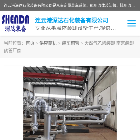
连云港深达石化装备有限公司是从事定量装车系统、船用流体装卸臂、陆用流体装卸臂（鹤管）、活动梯、钢构平台等全系列流体装卸设备的设计、制造、销售以及服务的专业供应商。公司始终以客户为中心，密切跟踪国内外油气储运及装卸设备先进技术的发展，以先进的技术、优质的产品、一流的服务，满足客户需求。
连云港深达石化装备有限公司
专业从事流体装卸设备生产,提供全面解决方案，生产与定制服务
当前位置：
首页
>
供应商机
>
装车鹤管
> 天然气乙烯装卸 南京装卸
鹤管厂家
鹤管
装车鹤管
卸车鹤管
LNG鹤管
液氨装鹤管
潜油泵鹤管
流体装卸臂
输油臂
撬装鹤管
汽车鹤管
火车鹤管