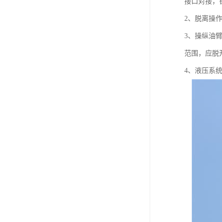
接口对接，
2、脱离操
3、操纵油
范围，应脱
4、液压系