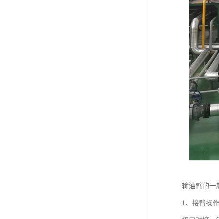
输油臂的一
1、接臂操