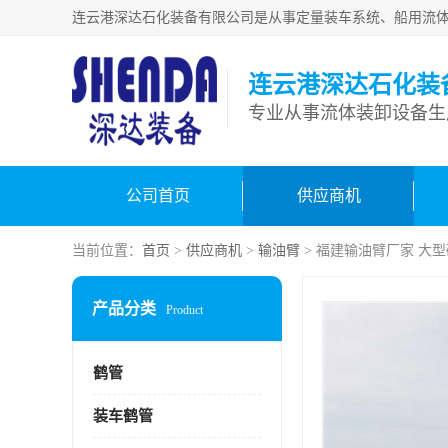
连云港深达石化装
公司首页
供应商机
当前位置：
首页
>
供应商机
>
输油臂
> 福建输油臂厂家 大
产品分类
Product
鹤管
装车鹤管