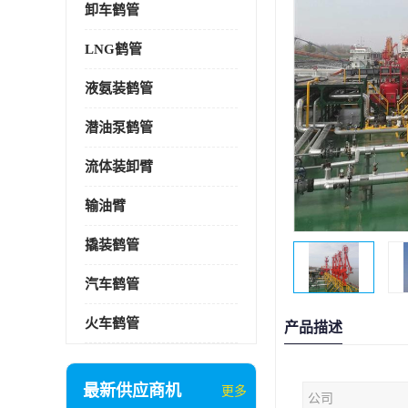
卸车鹤管
LNG鹤管
液氨装鹤管
潜油泵鹤管
流体装卸臂
输油臂
撬装鹤管
汽车鹤管
火车鹤管
产品描述
最新供应商机
更多
公司