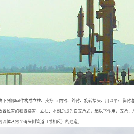
下列部bai件构成立柱、支撑du,内臂、外臂、旋转接头、用以平zhi衡臂
收容位置的锁紧装置，立柱：本副总成为自支承式，起以下作用，支承：
为流体从臂至码头侧管道（或相反）的通道。