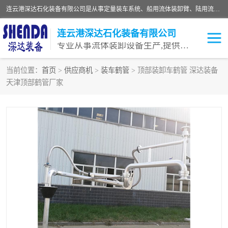
连云港深达石化装备有限公司是从事定量装车系统、船用流体装卸臂、陆用流体装卸臂（鹤管）、活动梯、钢构平台等全系列流体装卸设备的设计、制造、销售以及服务的专业供应商。公司始终以客户为中心，密切跟踪国内外油气储运及装卸设备先进技术的发展，以先进的技术、优质的产品、一流的服务，满足客户需求。
连云港深达石化装备有限公司
专业从事流体装卸设备生产,提供全面解决方案，生产与定制服务
当前位置：
首页
>
供应商机
>
装车鹤管
> 顶部装卸车鹤管 深达装备
天津顶部鹤管厂家
鹤管
装车鹤管
卸车鹤管
LNG鹤管
液氨装鹤管
潜油泵鹤管
流体装卸臂
输油臂
撬装鹤管
汽车鹤管
火车鹤管