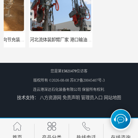
河北流体装卸臂厂家 港口输油臂 节能环保
合肥输油臂厂家 大型码头输油臂 输油臂安装
您是第
15021479
位访客
版权所有 ©2026-08-08
苏ICP备20045407号-3
连云港深达石化装备有限公司
保留所有权利.
技术支持：
八方资源网
免责声明
管理员入口
网站地图
江苏底部鹤管厂商 深达石化装备有限公司
合肥鹤管价格 火车液动潜油泵装卸鹤管 深达装备
首页
产品分类
热线电话
在线咨询