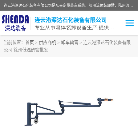
连云港深达石化装备有限公司是从事定量装车系统、船用流体装卸臂、陆用流体装卸臂（鹤管）、活动梯、钢构平台等全系列流体装卸设备的设计、制造、销售以及服务的专业供应商。公司始终以客户为中心，密切跟踪国内外油气储运及装卸设备先进技术的发展，以先进的技术、优质的产品、一流的服务，满足客户需求。
连云港深达石化装备有限公司
专业从事流体装卸设备生产,提供全面解决方案，生产与定制服务
当前位置：
首页
>
供应商机
>
卸车鹤管
> 连云港深达石化装备有限
公司 徐州低温鹤管批发
鹤管
装车鹤管
卸车鹤管
LNG鹤管
液氨装鹤管
潜油泵鹤管
流体装卸臂
输油臂
撬装鹤管
汽车鹤管
火车鹤管