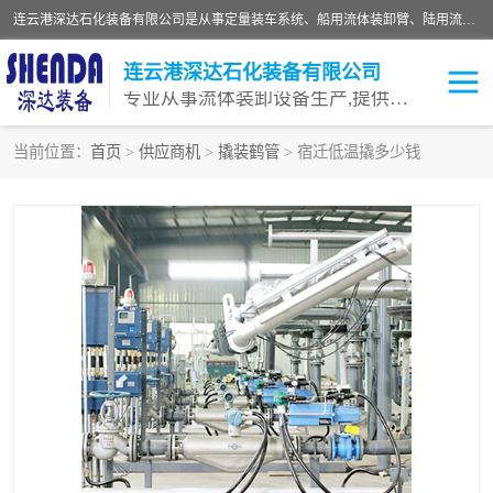
连云港深达石化装备有限公司是从事定量装车系统、船用流体装卸臂、陆用流体装卸臂（鹤管）、活动梯、钢构平台等全系列流体装卸设备的设计、制造、销售以及服务的专业供应商。公司始终以客户为中心，密切跟踪国内外油气储运及装卸设备先进技术的发展，以先进的技术、优质的产品、一流的服务，满足客户需求。
连云港深达石化装备有限公司
专业从事流体装卸设备生产,提供全面解决方案，生产与定制服务
当前位置：
首页
>
供应商机
>
撬装鹤管
> 宿迁低温撬多少钱
鹤管
装车鹤管
卸车鹤管
LNG鹤管
液氨装鹤管
潜油泵鹤管
流体装卸臂
输油臂
撬装鹤管
汽车鹤管
火车鹤管