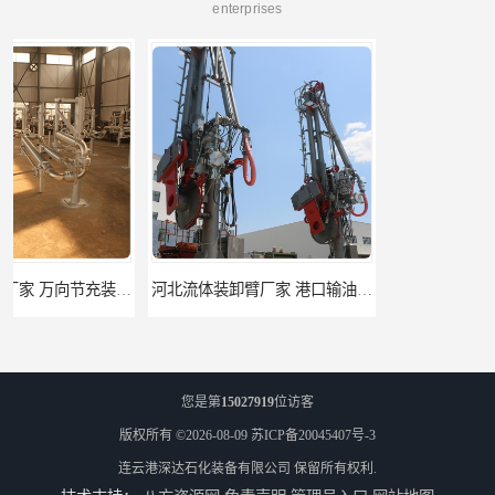
enterprises
河北流体装卸臂厂家 港口输油臂 节能环保
合肥输油臂厂家 大型码头输油臂 输油臂安装
您是第
15027919
位访客
版权所有 ©2026-08-09
苏ICP备20045407号-3
连云港深达石化装备有限公司
保留所有权利.