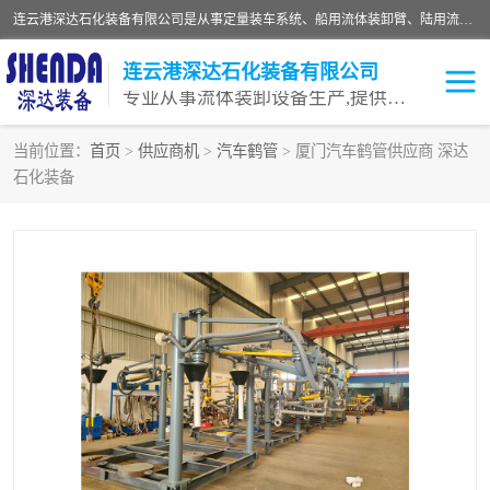
连云港深达石化装备有限公司是从事定量装车系统、船用流体装卸臂、陆用流体装卸臂（鹤管）、活动梯、钢构平台等全系列流体装卸设备的设计、制造、销售以及服务的专业供应商。公司始终以客户为中心，密切跟踪国内外油气储运及装卸设备先进技术的发展，以先进的技术、优质的产品、一流的服务，满足客户需求。
连云港深达石化装备有限公司
专业从事流体装卸设备生产,提供全面解决方案，生产与定制服务
当前位置：
首页
>
供应商机
>
汽车鹤管
> 厦门汽车鹤管供应商 深达
石化装备
鹤管
装车鹤管
卸车鹤管
LNG鹤管
液氨装鹤管
潜油泵鹤管
流体装卸臂
输油臂
撬装鹤管
汽车鹤管
火车鹤管