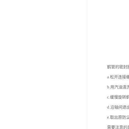
鹤管的密封
a.松开连
b.用汽油
c.缓慢旋
d.沿轴间
e.取出原
需要注意的