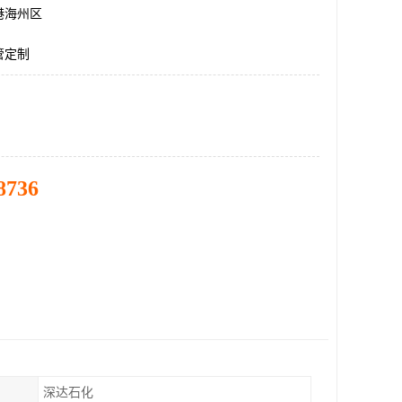
港海州区
管定制
8736
深达石化