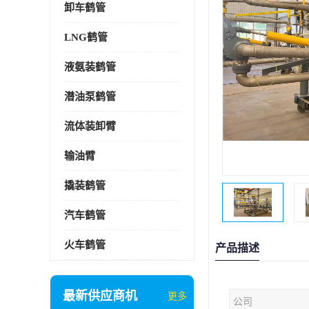
卸车鹤管
LNG鹤管
液氨装鹤管
潜油泵鹤管
流体装卸臂
输油臂
撬装鹤管
汽车鹤管
火车鹤管
产品描述
最新供应商机
更多
公司