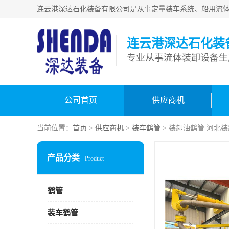
连云港深达石化装
公司首页
供应商机
当前位置：
首页
>
供应商机
>
装车鹤管
> 装卸油鹤管 河北
产品分类
Product
鹤管
装车鹤管