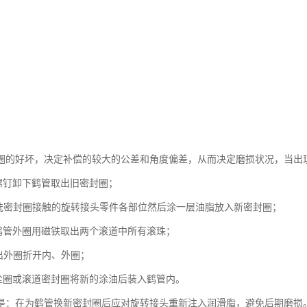
圈的好坏，决定补偿的较大的公差和角度偏差，从而决定磨损状况，当出
接螺钉卸下鹤管取出旧密封圈；
清洗密封圈接触的旋转接头零件各部位然后涂一层油脂放入新密封圈；
转鹤管外圈用磁铁取出两个滚道中所有滚珠；
退出外圈折开内、外圈；
防尘圈或滚道密封圈将新的涂油后装入鹤管内。
是：在为鹤管换新密封圈后应对旋转接头重新注入润滑脂，避免后期磨损