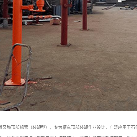
管又称顶部鹤管（装卸型），专为槽车顶部装卸作业设计，广泛应用于石