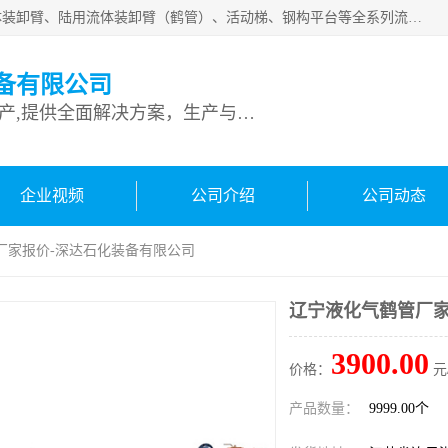
连云港深达石化装备有限公司是从事定量装车系统、船用流体装卸臂、陆用流体装卸臂（鹤管）、活动梯、钢构平台等全系列流体装卸设备的设计、制造、销售以及服务的专业供应商。公司始终以客户为中心，密切跟踪国内外油气储运及装卸设备先进技术的发展，以先进的技术、优质的产品、一流的服务，满足客户需求。
备有限公司
专业从事流体装卸设备生产,提供全面解决方案，生产与定制服务
企业视频
公司介绍
公司动态
厂家报价-深达石化装备有限公司
辽宁液化气鹤管厂家
3900.00
价格：
元
产品数量：
9999.00个