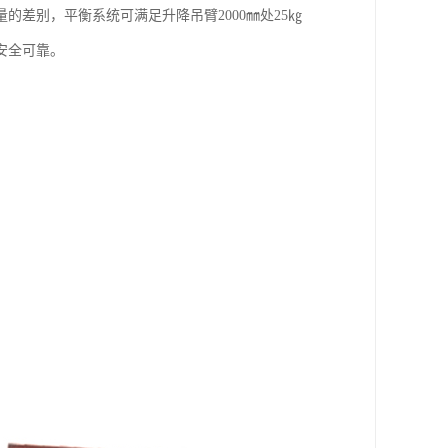
差别，平衡系统可满足升降吊臂2000㎜处25㎏
安全可靠。