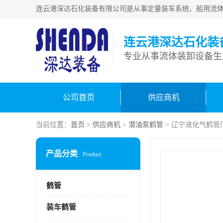
连云港深达石化装
公司首页
供应商机
当前位置：
首页
>
供应商机
>
潜油泵鹤管
> 辽宁液化气鹤管
产品分类
Product
鹤管
装车鹤管