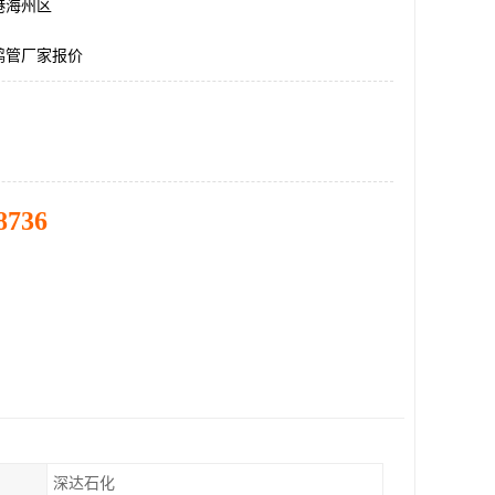
港海州区
鹤管厂家报价
8736
深达石化