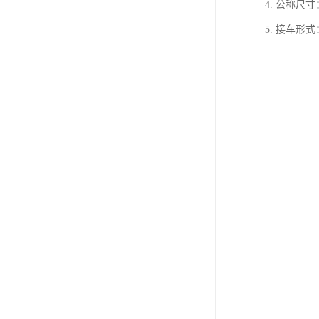
4. 公称尺寸
5. 接车形