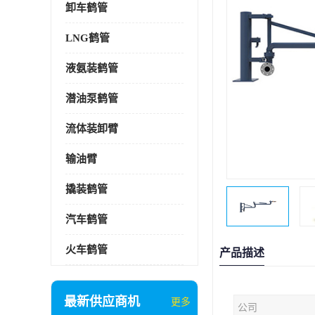
卸车鹤管
LNG鹤管
液氨装鹤管
潜油泵鹤管
流体装卸臂
输油臂
撬装鹤管
汽车鹤管
火车鹤管
产品描述
最新供应商机
更多
公司