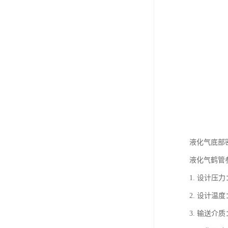
液化气底部
液化气鹤管
1. 设计压
2. 设计温
3. 输送介