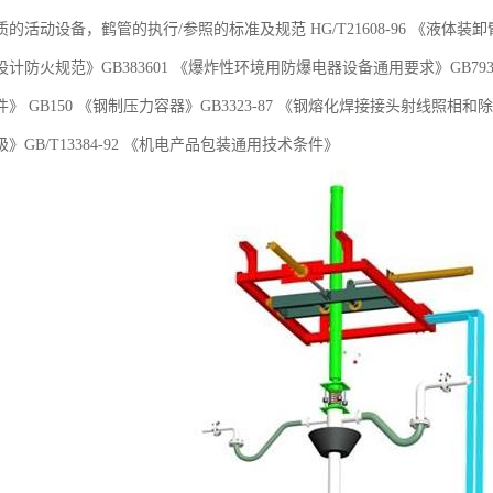
活动设备，鹤管的执行/参照的标准及规范 HG/T21608-96 《液体装卸臂》 G
计防火规范》GB383601 《爆炸性环境用防爆电器设备通用要求》GB793
》 GB150 《钢制压力容器》GB3323-87 《钢熔化焊接接头射线照相和除
》GB/T13384-92 《机电产品包装通用技术条件》