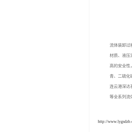
流体装卸过
材质、液压
高的安全性
青、二硫化
连云港深达
等全系列流
http://www.lygsdzb