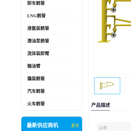
卸车鹤管
LNG鹤管
液氨装鹤管
潜油泵鹤管
流体装卸臂
输油臂
撬装鹤管
汽车鹤管
火车鹤管
产品描述
最新供应商机
更多
公司