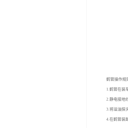
鹤管操作规
1.鹤管在
2.静电接
3.将溢油
4.在鹤管