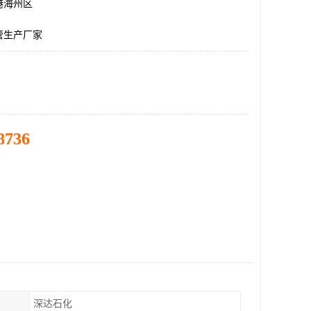
港海州区
管生产厂家
8736
深达石化