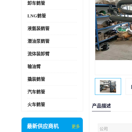
卸车鹤管
LNG鹤管
液氨装鹤管
潜油泵鹤管
流体装卸臂
输油臂
撬装鹤管
汽车鹤管
火车鹤管
产品描述
最新供应商机
更多
公司