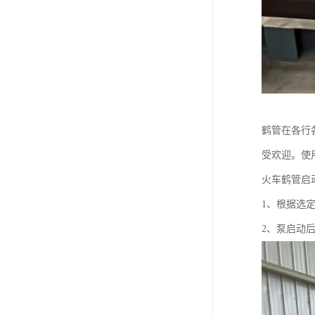
鹤管在各行
受欢迎。使
火车鹤管启
1、根据选
2、泵启动