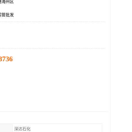
港海州区
鹤管批发
8736
深达石化