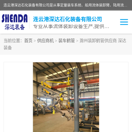
连云港深达石化装备有限公司是从事定量装车系统、船用流体装卸臂、陆用流体装卸臂（鹤管）、活动梯、钢构平台等全系列流体装卸设备的设计、制造、销售以及服务的专业供应商。公司始终以客户为中心，密切跟踪国内外油气储运及装卸设备先进技术的发展，以先进的技术、优质的产品、一流的服务，满足客户需求。
连云港深达石化装备有限公司
专业从事流体装卸设备生产,提供全面解决方案，生产与定制服务
当前位置：
首页
>
供应商机
>
装车鹤管
> 滁州装卸鹤管供应商 深达
装备
鹤管
装车鹤管
卸车鹤管
LNG鹤管
液氨装鹤管
潜油泵鹤管
流体装卸臂
输油臂
撬装鹤管
汽车鹤管
火车鹤管