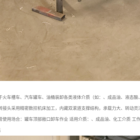
于火车槽车、汽车罐车、油桶装卸各类液体介质（如：、成品油、液态酸
转接头采用精密数控机床加工，内藏双滚道支撑结构，承载力大、转动灵
使用场合：罐车顶部敞口卸车作业 适用介质：、成品油、化工介质 工作压力：1.
铝