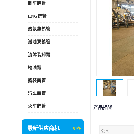
卸车鹤管
LNG鹤管
液氨装鹤管
潜油泵鹤管
流体装卸臂
输油臂
撬装鹤管
汽车鹤管
火车鹤管
产品描述
最新供应商机
更多
公司