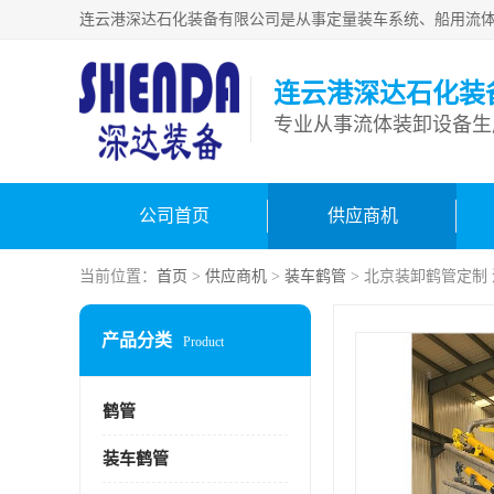
连云港深达石化装
公司首页
供应商机
当前位置：
首页
>
供应商机
>
装车鹤管
> 北京装卸鹤管定制
产品分类
Product
鹤管
装车鹤管