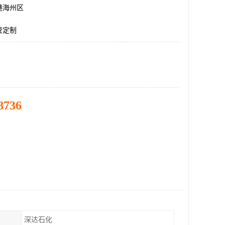
港海州区
管定制
8736
深达石化