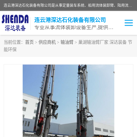
连云港深达石化装备有限公司是从事定量装车系统、船用流体装卸臂、陆用流体装卸臂（鹤管）、活动梯、钢构平台等全系列流体装卸设备的设计、制造、销售以及服务的专业供应商。公司始终以客户为中心，密切跟踪国内外油气储运及装卸设备先进技术的发展，以先进的技术、优质的产品、一流的服务，满足客户需求。
连云港深达石化装备有限公司
专业从事流体装卸设备生产,提供全面解决方案，生产与定制服务
当前位置：
首页
>
供应商机
>
输油臂
> 巢湖输油臂厂家 深达装备 节
能环保
鹤管
装车鹤管
卸车鹤管
LNG鹤管
液氨装鹤管
潜油泵鹤管
流体装卸臂
输油臂
撬装鹤管
汽车鹤管
火车鹤管