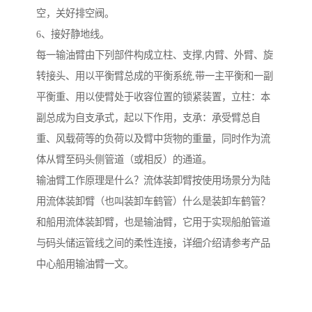
空，关好排空阀。
6、接好静地线。
每一输油臂由下列部件构成立柱、支撑,内臂、外臂、旋
转接头、用以平衡臂总成的平衡系统,带一主平衡和一副
平衡重、用以使臂处于收容位置的锁紧装置，立柱：本
副总成为自支承式，起以下作用，支承：承受臂总自
重、风载荷等的负荷以及臂中货物的重量，同时作为流
体从臂至码头侧管道（或相反）的通道。
输油臂工作原理是什么？流体装卸臂按使用场景分为陆
用流体装卸臂（也叫装卸车鹤管）什么是装卸车鹤管？
和船用流体装卸臂，也是输油臂，它用于实现船舶管道
与码头储运管线之间的柔性连接，详细介绍请参考产品
中心船用输油臂一文。