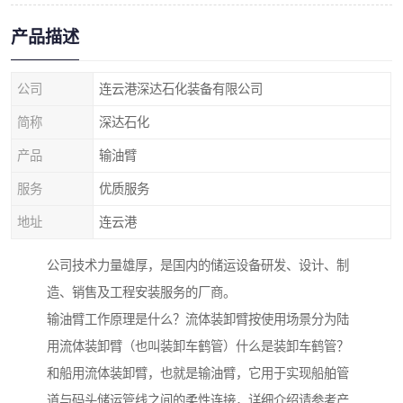
产品描述
公司
连云港深达石化装备有限公司
简称
深达石化
产品
输油臂
服务
优质服务
地址
连云港
公司技术力量雄厚，是国内的储运设备研发、设计、制
造、销售及工程安装服务的厂商。
输油臂工作原理是什么？流体装卸臂按使用场景分为陆
用流体装卸臂（也叫装卸车鹤管）什么是装卸车鹤管？
和船用流体装卸臂，也就是输油臂，它用于实现船舶管
道与码头储运管线之间的柔性连接，详细介绍请参考产