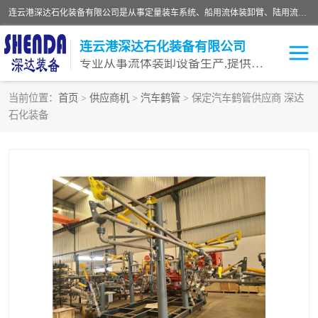
连云港深达石化装备有限公司是从事定量装车系统、船用流体装卸臂、陆用流体装卸臂（鹤管）、活动梯、钢构平台等全系列流体装卸设备的设计、制造、销售以及服务的专业供应商。公司始终以客户为中心，密切跟踪国内外油气储运及装卸设备先进技术的发展，以先进的技术、优质的产品、一流的服务，满足客户需求。
连云港深达石化装备有限公司
专业从事流体装卸设备生产,提供全面解决方案，生产与定制服务
当前位置：
首页
>
供应商机
>
汽车鹤管
> 保定汽车鹤管供应商 深达
石化装备
鹤管
装车鹤管
卸车鹤管
LNG鹤管
液氨装鹤管
潜油泵鹤管
流体装卸臂
输油臂
撬装鹤管
汽车鹤管
火车鹤管