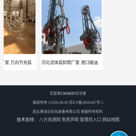
河北流体装卸臂厂家 港口输油臂 节能环保
合肥输油臂厂家 大型码头输油臂 输油臂安装
您是第
15030285
位访客
版权所有 ©2026-08-09
苏ICP备20045407号-3
连云港深达石化装备有限公司
保留所有权利.
技术支持：
八方资源网
免责声明
管理员入口
网站地图