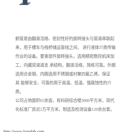
鹤管是由翻滚活络、密封性好的旋转接头与管道串联起
来，用于槽车与栈桥储运管线之间， 进行液体介质传输
作业的设备。要害部件旋转接头，选用精密数控机床加
工，内藏双滚道支 承结构，翻滚活络，简练可靠。外圈
选用合金钢、内圈选用不锈钢或衬聚四氟乙烯，保证
其 能够安全、可靠的用于高温、低温、强腐蚀性的介
质。
公司占地面积65余亩，有科研综合楼3000平方米，现代
化标准厂房近2万平方米，制造及检测设备120余台套。
http://www.lygsdzb.com