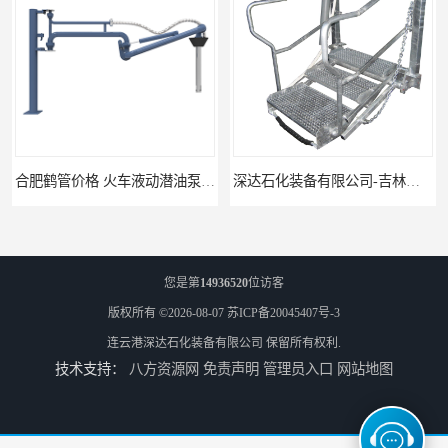
合肥鹤管价格 火车液动潜油泵装卸鹤管 深达装备
深达石化装备有限公司-吉林鹤管栈台
您是第
14936520
位访客
版权所有 ©2026-08-07
苏ICP备20045407号-3
连云港深达石化装备有限公司
保留所有权利.
技术支持：
八方资源网
免责声明
管理员入口
网站地图
连云港深达石化装备-湖州鹤管栈台生产厂家
宁波装车鹤管供应商 液体装卸鹤管 深达装备