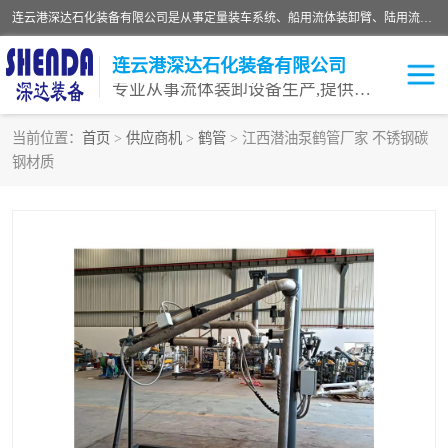
连云港深达石化装备有限公司是从事定量装车系统、船用流体装卸臂、陆用流体装卸臂（鹤管）、活动梯、钢构平台等全系列流体装卸设备的设计、制造、销售以及服务的专业供应商。公司始终以客户为中心，密切跟踪国内外油气储运及装卸设备先进技术的发展，以先进的技术、优质的产品、一流的服务，满足客户需求。
连云港深达石化装备有限公司
专业从事流体装卸设备生产,提供全面解决方案，生产与定制服务
当前位置：
首页
>
供应商机
>
鹤管
> 江西潜油泵鹤管厂家 不锈钢碳
钢材质
鹤管
装车鹤管
卸车鹤管
LNG鹤管
液氨装鹤管
潜油泵鹤管
流体装卸臂
输油臂
撬装鹤管
汽车鹤管
火车鹤管