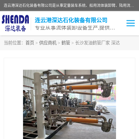
连云港深达石化装备有限公司是从事定量装车系统、船用流体装卸臂、陆用流体装卸臂（鹤管）、活动梯、钢构平台等全系列流体装卸设备的设计、制造、销售以及服务的专业供应商。公司始终以客户为中心，密切跟踪国内外油气储运及装卸设备先进技术的发展，以先进的技术、优质的产品、一流的服务，满足客户需求。
连云港深达石化装备有限公司
专业从事流体装卸设备生产,提供全面解决方案，生产与定制服务
当前位置：
首页
>
供应商机
>
鹤管
> 长沙发油鹤管厂家 深达
鹤管
装车鹤管
卸车鹤管
LNG鹤管
液氨装鹤管
潜油泵鹤管
流体装卸臂
输油臂
撬装鹤管
汽车鹤管
火车鹤管