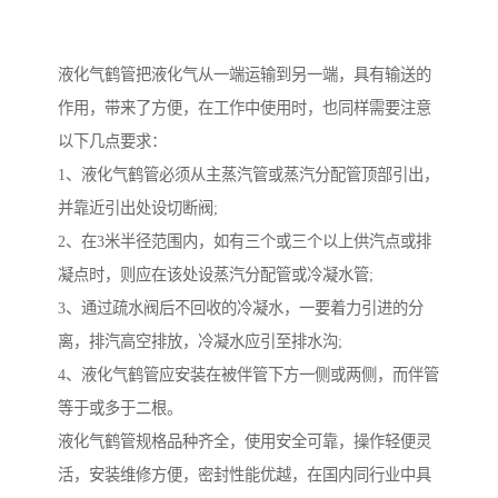
液化气鹤管把液化气从一端运输到另一端，具有输送的
作用，带来了方便，在工作中使用时，也同样需要注意
以下几点要求：
1、液化气鹤管必须从主蒸汽管或蒸汽分配管顶部引出，
并靠近引出处设切断阀;
2、在3米半径范围内，如有三个或三个以上供汽点或排
凝点时，则应在该处设蒸汽分配管或冷凝水管;
3、通过疏水阀后不回收的冷凝水，一要着力引进的分
离，排汽高空排放，冷凝水应引至排水沟;
4、液化气鹤管应安装在被伴管下方一侧或两侧，而伴管
等于或多于二根。
液化气鹤管规格品种齐全，使用安全可靠，操作轻便灵
活，安装维修方便，密封性能优越，在国内同行业中具