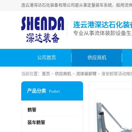
连云港深达石化装
公司首页
供应商机
当前位置：
首页
>
供应商机
>
流体装卸臂
> 淮安鹤管活动梯
产品分类
Product
鹤管
装车鹤管