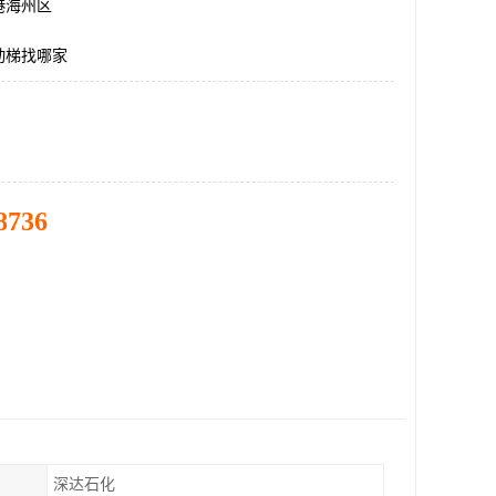
港海州区
动梯找哪家
8736
深达石化