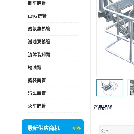
卸车鹤管
LNG鹤管
液氨装鹤管
潜油泵鹤管
流体装卸臂
输油臂
撬装鹤管
汽车鹤管
火车鹤管
产品描述
最新供应商机
更多
公司