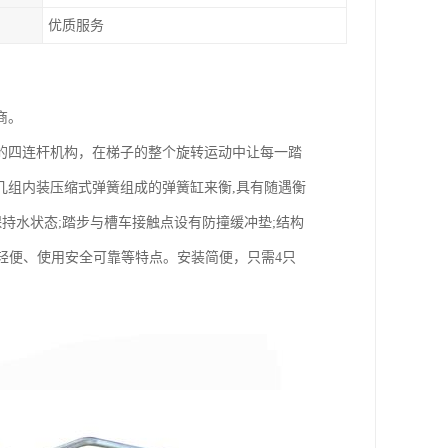
优质服务
商。
的四连杆机构，在梯子的整个旋转运动中让每一踏
几组内装压缩式弹簧组成的弹簧缸来衡,具有随遇衡
持水状态;踏步与槽车接触点设有防撞缓冲垫;结构
作轻便、使用安全可靠等特点。安装简便，只需4只