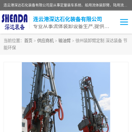
连云港深达石化装备有限公司是从事定量装车系统、船用流体装卸臂、陆用流体装卸臂（鹤管）、活动梯、钢构平台等全系列流体装卸设备的设计、制造、销售以及服务的专业供应商。公司始终以客户为中心，密切跟踪国内外油气储运及装卸设备先进技术的发展，以先进的技术、优质的产品、一流的服务，满足客户需求。
连云港深达石化装备有限公司
专业从事流体装卸设备生产,提供全面解决方案，生产与定制服务
当前位置：
首页
>
供应商机
>
输油臂
> 徐州装卸臂定制 深达装备 节
能环保
鹤管
装车鹤管
卸车鹤管
LNG鹤管
液氨装鹤管
潜油泵鹤管
流体装卸臂
输油臂
撬装鹤管
汽车鹤管
火车鹤管