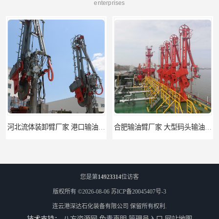
enterprises
河北流体装卸臂厂家 港口输油臂 节能环保
合肥输油臂厂家 大型码头输油臂 输油臂安装
您是第
14923314
位访客
版权所有 ©2026-08-06
苏ICP备20045407号-3
连云港深达石化装备有限公司
保留所有权利.
技术支持：
八方资源网
免责声明
管理员入口
网站地图