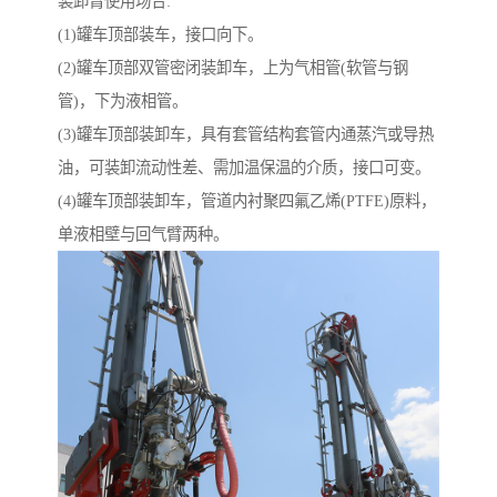
装卸臂使用场合:
(1)罐车顶部装车，接口向下。
(2)罐车顶部双管密闭装卸车，上为气相管(软管与钢
管)，下为液相管。
(3)罐车顶部装卸车，具有套管结构套管内通蒸汽或导热
油，可装卸流动性差、需加温保温的介质，接口可变。
(4)罐车顶部装卸车，管道内衬聚四氟乙烯(PTFE)原料，
单液相壁与回气臂两种。