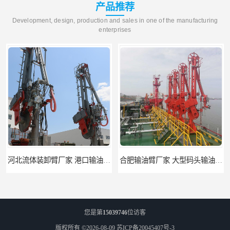
产品推荐
Development, design, production and sales in one of the manufacturing
enterprises
河北流体装卸臂厂家 港口输油臂 节能环保
合肥输油臂厂家 大型码头输油臂 输油臂安装
您是第
15039746
位访客
版权所有 ©2026-08-09
苏ICP备20045407号-3