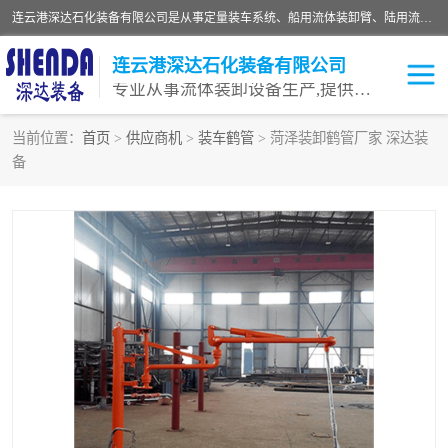
连云港深达石化装备有限公司是从事定量装车系统、船用流体装卸臂、陆用流体装卸臂（鹤管）、活动梯、钢构平台等全系列流体装卸设备的设计、制造、销售以及服务的专业供应商。公司始终以客户为中心，密切跟踪国内外油气储运及装卸设备先进技术的发展，以先进的技术、优质的产品、一流的服务，满足客户需求。
连云港深达石化装备有限公司
专业从事流体装卸设备生产,提供全面解决方案，生产与定制服务
当前位置：
首页
>
供应商机
>
装车鹤管
> 菏泽装卸鹤管厂家 深达装
备
鹤管
装车鹤管
卸车鹤管
LNG鹤管
液氨装鹤管
潜油泵鹤管
流体装卸臂
输油臂
撬装鹤管
汽车鹤管
火车鹤管