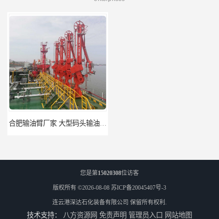
合肥输油臂厂家 大型码头输油臂 输油臂安装
江苏底部鹤管厂商 深达石化装备有限公司
您是第
15020308
位访客
版权所有 ©2026-08-08
苏ICP备20045407号-3
连云港深达石化装备有限公司
保留所有权利.
技术支持：
八方资源网
免责声明
管理员入口
网站地图