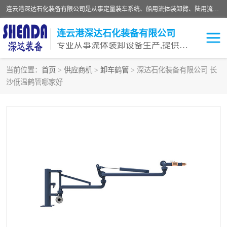
连云港深达石化装备有限公司是从事定量装车系统、船用流体装卸臂、陆用流体装卸臂（鹤管）、活动梯、钢构平台等全系列流体装卸设备的设计、制造、销售以及服务的专业供应商。公司始终以客户为中心，密切跟踪国内外油气储运及装卸设备先进技术的发展，以先进的技术、优质的产品、一流的服务，满足客户需求。
连云港深达石化装备有限公司
专业从事流体装卸设备生产,提供全面解决方案，生产与定制服务
当前位置：
首页
>
供应商机
>
卸车鹤管
> 深达石化装备有限公司 长
沙低温鹤管哪家好
鹤管
装车鹤管
卸车鹤管
LNG鹤管
液氨装鹤管
潜油泵鹤管
流体装卸臂
输油臂
撬装鹤管
汽车鹤管
火车鹤管