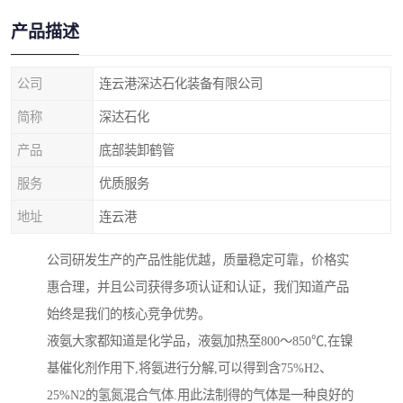
产品描述
公司
连云港深达石化装备有限公司
简称
深达石化
产品
底部装卸鹤管
服务
优质服务
地址
连云港
公司研发生产的产品性能优越，质量稳定可靠，价格实
惠合理，并且公司获得多项认证和认证，我们知道产品
始终是我们的核心竞争优势。
液氨大家都知道是化学品，液氨加热至800～850℃,在镍
基催化剂作用下,将氨进行分解,可以得到含75%H2、
25%N2的氢氮混合气体.用此法制得的气体是一种良好的