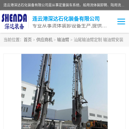
连云港深达石化装备有限公司是从事定量装车系统、船用流体装卸臂、陆用流体装卸臂（鹤管）、活动梯、钢构平台等全系列流体装卸设备的设计、制造、销售以及服务的专业供应商。公司始终以客户为中心，密切跟踪国内外油气储运及装卸设备先进技术的发展，以先进的技术、优质的产品、一流的服务，满足客户需求。
连云港深达石化装备有限公司
专业从事流体装卸设备生产,提供全面解决方案，生产与定制服务
当前位置：
首页
>
供应商机
>
输油臂
> 汕尾输油臂定制 输油臂安装
鹤管
装车鹤管
卸车鹤管
LNG鹤管
液氨装鹤管
潜油泵鹤管
流体装卸臂
输油臂
撬装鹤管
汽车鹤管
火车鹤管