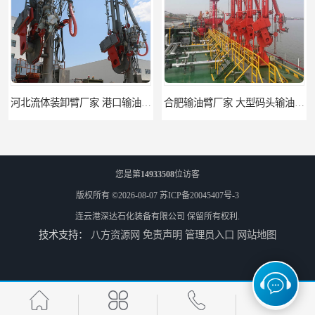
河北流体装卸臂厂家 港口输油臂 节能环保
合肥输油臂厂家 大型码头输油臂 输油臂安装
您是第
14933508
位访客
版权所有 ©2026-08-07
苏ICP备20045407号-3
连云港深达石化装备有限公司
保留所有权利.
技术支持：
八方资源网
免责声明
管理员入口
网站地图
江苏底部鹤管厂商 深达石化装备有限公司
合肥鹤管价格 火车液动潜油泵装卸鹤管 深达装备