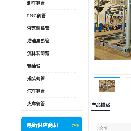
卸车鹤管
LNG鹤管
液氨装鹤管
潜油泵鹤管
流体装卸臂
输油臂
撬装鹤管
汽车鹤管
火车鹤管
产品描述
最新供应商机
更多
公司