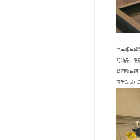
汽车卸车鹤
配油品、酸
繁调整车辆
可手动或电