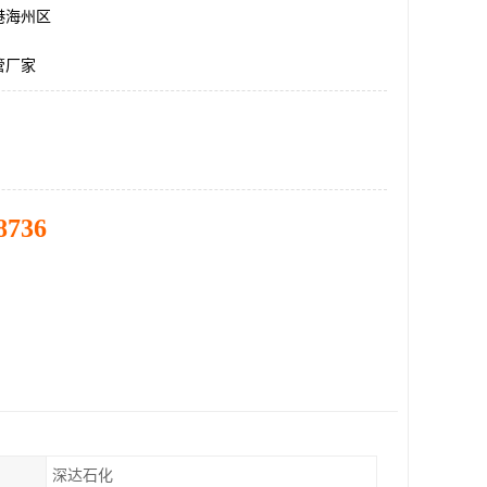
港海州区
管厂家
8736
深达石化