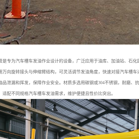
管是专为汽车槽车发油作业设计的设备，广泛应用于油库、加油站、石化
用万向旋转接头与伸缩臂结构，可灵活调节发油角度，快速对接汽车槽车
油品泄漏和挥发，保障作业安全。材质多选用碳钢或304不锈钢，耐磨、
，适配不同规格汽车槽车发油需求，维护便捷且性价比突出。