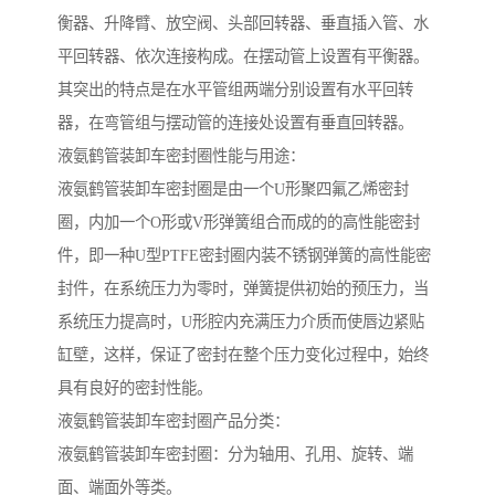
衡器、升降臂、放空阀、头部回转器、垂直插入管、水
平回转器、依次连接构成。在摆动管上设置有平衡器。
其突出的特点是在水平管组两端分别设置有水平回转
器，在弯管组与摆动管的连接处设置有垂直回转器。
液氨鹤管装卸车密封圈性能与用途：
液氨鹤管装卸车密封圈是由一个U形聚四氟乙烯密封
圈，内加一个O形或V形弹簧组合而成的的高性能密封
件，即一种U型PTFE密封圈内装不锈钢弹簧的高性能密
封件，在系统压力为零时，弹簧提供初始的预压力，当
系统压力提高时，U形腔内充满压力介质而使唇边紧贴
缸壁，这样，保证了密封在整个压力变化过程中，始终
具有良好的密封性能。
液氨鹤管装卸车密封圈产品分类：
液氨鹤管装卸车密封圈：分为轴用、孔用、旋转、端
面、端面外等类。