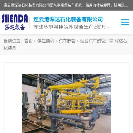
连云港深达石化装备有限公司是从事定量装车系统、船用流体装卸臂、陆用流体装卸臂（鹤管）、活动梯、钢构平台等全系列流体装卸设备的设计、制造、销售以及服务的专业供应商。公司始终以客户为中心，密切跟踪国内外油气储运及装卸设备先进技术的发展，以先进的技术、优质的产品、一流的服务，满足客户需求。
连云港深达石化装备有限公司
专业从事流体装卸设备生产,提供全面解决方案，生产与定制服务
当前位置：
首页
>
供应商机
>
汽车鹤管
> 烟台汽车鹤管厂商 深达石
化装备
鹤管
装车鹤管
卸车鹤管
LNG鹤管
液氨装鹤管
潜油泵鹤管
流体装卸臂
输油臂
撬装鹤管
汽车鹤管
火车鹤管