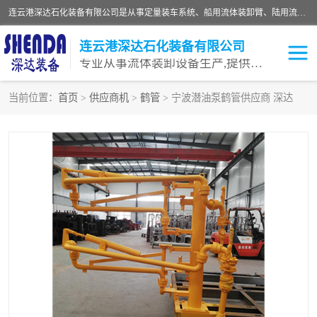
连云港深达石化装备有限公司是从事定量装车系统、船用流体装卸臂、陆用流体装卸臂（鹤管）、活动梯、钢构平台等全系列流体装卸设备的设计、制造、销售以及服务的专业供应商。公司始终以客户为中心，密切跟踪国内外油气储运及装卸设备先进技术的发展，以先进的技术、优质的产品、一流的服务，满足客户需求。
连云港深达石化装备有限公司
专业从事流体装卸设备生产,提供全面解决方案，生产与定制服务
当前位置：
首页
>
供应商机
>
鹤管
> 宁波潜油泵鹤管供应商 深达
鹤管
装车鹤管
卸车鹤管
LNG鹤管
液氨装鹤管
潜油泵鹤管
流体装卸臂
输油臂
撬装鹤管
汽车鹤管
火车鹤管