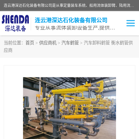
连云港深达石化装备有限公司是从事定量装车系统、船用流体装卸臂、陆用流体装卸臂（鹤管）、活动梯、钢构平台等全系列流体装卸设备的设计、制造、销售以及服务的专业供应商。公司始终以客户为中心，密切跟踪国内外油气储运及装卸设备先进技术的发展，以先进的技术、优质的产品、一流的服务，满足客户需求。
连云港深达石化装备有限公司
专业从事流体装卸设备生产,提供全面解决方案，生产与定制服务
当前位置：
首页
>
供应商机
>
汽车鹤管
> 汽车卸料鹤管 衡水鹤管供
应商
鹤管
装车鹤管
卸车鹤管
LNG鹤管
液氨装鹤管
潜油泵鹤管
流体装卸臂
输油臂
撬装鹤管
汽车鹤管
火车鹤管