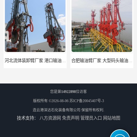
河北流体装卸臂厂家 港口输油臂 节能环保
合肥输油臂厂家 大型码头输油臂 输油臂安装
您是第
14922898
位访客
版权所有 ©2026-08-06
苏ICP备20045407号-3
连云港深达石化装备有限公司
保留所有权利.
技术支持：
八方资源网
免责声明
管理员入口
网站地图