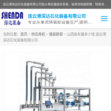
连云港深达石化装备有限公司是从事定量装车系统、船用流体装卸臂、陆用流体装卸臂（鹤管）、活动梯、钢构平台等全系列流体装卸设备的设计、制造、销售以及服务的专业供应商。公司始终以客户为中心，密切跟踪国内外油气储运及装卸设备先进技术的发展，以先进的技术、优质的产品、一流的服务，满足客户需求。
连云港深达石化装备有限公司
专业从事流体装卸设备生产,提供全面解决方案，生产与定制服务
当前位置：
首页
>
供应商机
>
撬装鹤管
> 山西装车撬多少钱 连云港
深达石化装备有限公司
鹤管
装车鹤管
卸车鹤管
LNG鹤管
液氨装鹤管
潜油泵鹤管
流体装卸臂
输油臂
撬装鹤管
汽车鹤管
火车鹤管