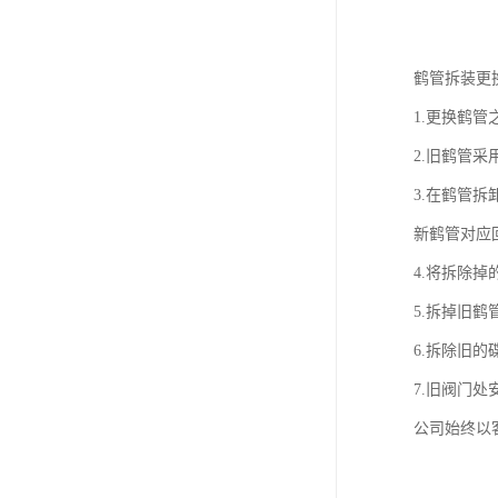
鹤管拆装更
1.更换鹤
2.旧鹤管
3.在鹤管
新鹤管对应
4.将拆除
5.拆掉旧
6.拆除旧的
7.旧阀门
公司始终以