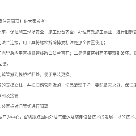
换注意事项！供大家参考：
管之前，保证施工现场安全，施工设备齐全，办理有效施工票证，进行旧鹤
采用法兰连接，用工具将螺栓拆除掉要标注是那个位置使用；
拆卸完毕后应用盲板将管线敞口法兰盲死；二是保证密封面不要遭到破坏。
回装。
掉的鹤管搬到栈桥栏杆处，便于吊装更换。
鹤管的支撑立柱，并把旧鹤管附近的一切品清理干净，要配备灭火器，保证
碟阀及接管
处安装盲板对旧管线进行隔离 。
客户为中心，密切跟踪国内外油气储运及装卸设备技术的发展，以的技术