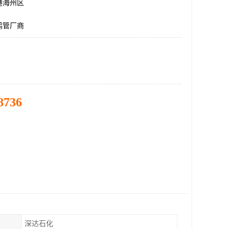
港海州区
鹤管厂商
8736
深达石化