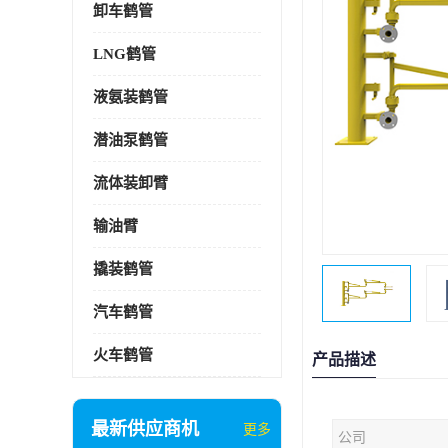
卸车鹤管
LNG鹤管
液氨装鹤管
潜油泵鹤管
流体装卸臂
输油臂
撬装鹤管
汽车鹤管
火车鹤管
产品描述
最新供应商机
更多
公司