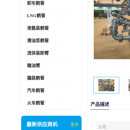
卸车鹤管
LNG鹤管
液氨装鹤管
潜油泵鹤管
流体装卸臂
输油臂
撬装鹤管
汽车鹤管
火车鹤管
产品描述
最新供应商机
更多
公司