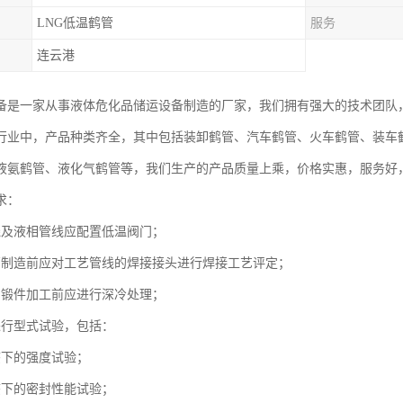
LNG低温鹤管
服务
连云港
备是一家从事液体危化品储运设备制造的厂家，我们拥有强大的技术团队
行业中，产品种类齐全，其中包括装卸鹤管、汽车鹤管、火车鹤管、装车鹤
液氨鹤管、液化气鹤管等，我们生产的产品质量上乘，价格实惠，服务好
求：
线及液相管线应配置低温阀门；
管制造前应对工艺管线的焊接接头进行焊接工艺评定；
的锻件加工前应进行深冷处理；
进行型式试验，包括：
态下的强度试验；
态下的密封性能试验；