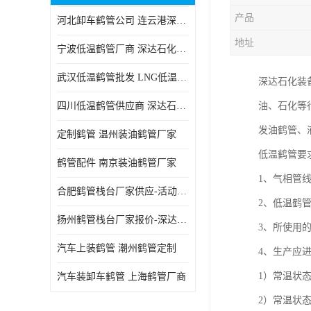
产品
河北卸车鹤管公司 连云港深达石化装备有限公司
地址
宁波低温鹤管厂商 深达石化装备有限公司
武汉低温鹤管批发 LNG低温鹤管生产商
深达石化装
四川低温鹤管供应商 深达石化装备
油、石化等
发油鹤管、
定制鹤管 温州装油鹤管厂家
低温鹤管要
鹤管配件 南京装油鹤管厂家
1、气相管
合肥鹤管栈台厂家供应-活动梯栈台厂商
2、低温鹤
扬州鹤管栈台厂家报价-深达石化装备有限公司
3、所使用
汽车上装鹤管 潮州鹤管定制
4、生产应
1）常温状
汽车装卸车鹤管 上海鹤管厂商
2）常温状