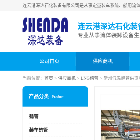
连云港深达石化装
公司首页
供应商机
当前位置：
首页
>
供应商机
>
LNG鹤管
> 常州低温鹤管供货
产品分类
Product
鹤管
装车鹤管