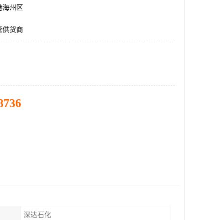
港海州区
管供货商
8736
深达石化