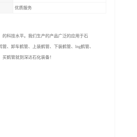
优质服务
，的科技水平。我们生产的产品广泛的应用于石
管、卸车鹤管、上装鹤管、下装鹤管、lng鹤管、
，买鹤管就到深达石化装备！