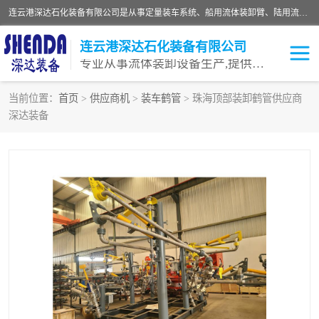
连云港深达石化装备有限公司是从事定量装车系统、船用流体装卸臂、陆用流体装卸臂（鹤管）、活动梯、钢构平台等全系列流体装卸设备的设计、制造、销售以及服务的专业供应商。公司始终以客户为中心，密切跟踪国内外油气储运及装卸设备先进技术的发展，以先进的技术、优质的产品、一流的服务，满足客户需求。
连云港深达石化装备有限公司
专业从事流体装卸设备生产,提供全面解决方案，生产与定制服务
当前位置：
首页
>
供应商机
>
装车鹤管
> 珠海顶部装卸鹤管供应商
深达装备
鹤管
装车鹤管
卸车鹤管
LNG鹤管
液氨装鹤管
潜油泵鹤管
流体装卸臂
输油臂
撬装鹤管
汽车鹤管
火车鹤管