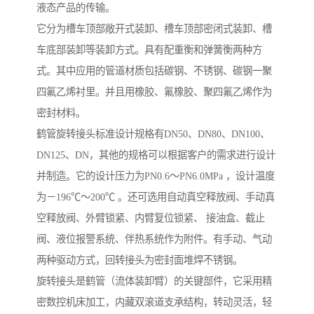
液态产品的传输。
它分为槽车顶部敞开式装卸、槽车顶部密闭式装卸、槽
车底部装卸等装卸方式。具有配重衡和弹簧衡两种方
式。其中应用的管道材质包括碳钢、不锈钢、碳钢一聚
四氟乙烯衬里。并且用橡胶、氟橡胶、聚四氟乙烯作为
密封材料。
鹤管旋转接头标准设计规格有DN50、DN80、DN100、
DN125、DN，其他的规格可以根据客户的需求进行设计
并制造。它的设计压力为PN0.6～PN6.0MPa ，设计温度
为－196℃～200℃ 。还可选用自动真空释放阀、手动真
空释放阀、外臂锁紧、内臂复位锁紧、 接油盒、截止
阀、液位报警系统、伴热系统作为附件。有手动、气动
两种驱动方式，回转接头为密封面堆焊不锈钢。
旋转接头是鹤管（流体装卸臂）的关键部件，它采用精
密数控机床加工，内藏双滚道支承结构，转动灵活，轻