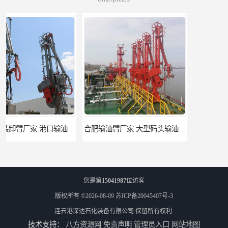
合肥输油臂厂家 大型码头输油臂 输油臂安装
江苏底部鹤管厂商 深达石化装备有限公司
您是第
15041987
位访客
版权所有 ©2026-08-09
苏ICP备20045407号-3
连云港深达石化装备有限公司
保留所有权利.
技术支持：
八方资源网
免责声明
管理员入口
网站地图