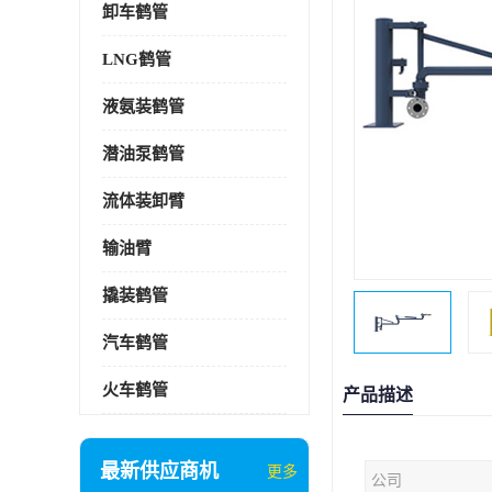
卸车鹤管
LNG鹤管
液氨装鹤管
潜油泵鹤管
流体装卸臂
输油臂
撬装鹤管
汽车鹤管
火车鹤管
产品描述
最新供应商机
更多
公司