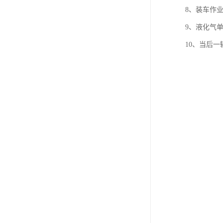
8、装车作
9、液化气
10、当后