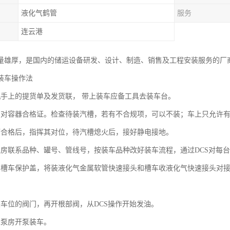
液化气鹤管
服务
连云港
量雄厚，是国内的储运设备研发、设计、制造、销售及工程安装服务的厂
装车操作法
机手上的提货单及发货联， 带上装车应备工具去装车台。
，对容器合格证。检查待装汽槽，若有不合规项，可以不装；车上只允许有
槽合格后，指挥其对位，待汽槽熄火后，接好静电接地。
泵房联系品种、罐号、管线号，按装车品种改好装车流程，通过DCS对每
车槽车保护盖，将装液化气金属软管快速接头和槽车收液化气快速接头对
装车位的阀门，再开根部阀，从DCS操作开始发油。
区泵房开泵装车。