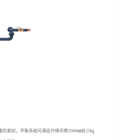
差别，平衡系统可满足升降吊臂2000㎜处25㎏