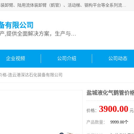
连云港深达石化装备有限公司是从事定量装车系统、船用流体装卸臂、陆用流体装卸臂（鹤管）、活动梯、钢构平台等全系列流体装卸设备的设计、制造、销售以及服务的专业供应商。公司始终以客户为中心，密切跟踪国内外油气储运及装卸设备先进技术的发展，以先进的技术、优质的产品、一流的服务，满足客户需求。
备有限公司
专业从事流体装卸设备生产,提供全面解决方案，生产与定制服务
企业视频
公司介绍
公司动态
价格-连云港深达石化装备有限公司
盐城液化气鹤管价格
3900.00
价格：
元
产品数量：
9999.00个