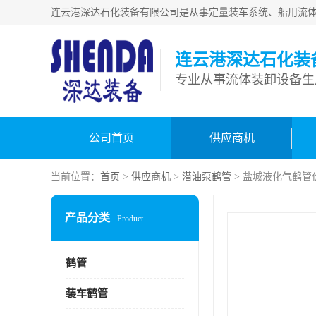
连云港深达石化装
公司首页
供应商机
当前位置：
首页
>
供应商机
>
潜油泵鹤管
> 盐城液化气鹤管
产品分类
Product
鹤管
装车鹤管