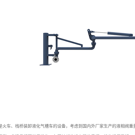
是火车、栈桥装卸液化气槽车的设备，考虑到国内外厂家生产的液相阀重量的