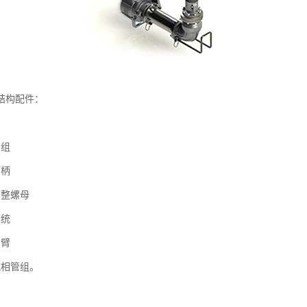
结构配件：
管组
下柄
调整螺母
系统
吊臂
气相管组。