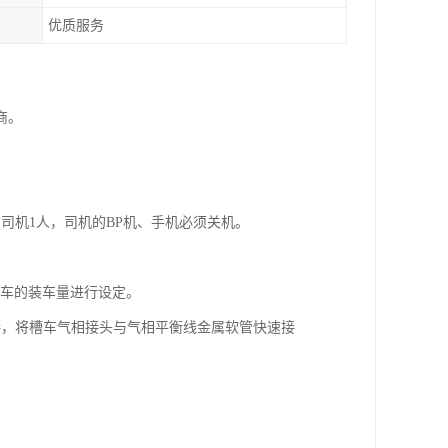
优质服务
商。
司机1人，司机的BP机、手机必须关机。
台车的装车量进行设定。
接，将槽车气相接头与气相平衡线金属软管快速接