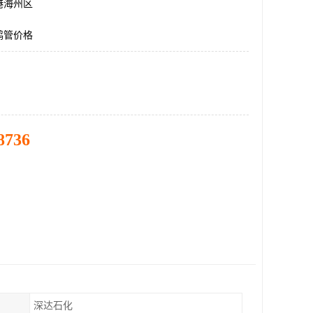
港海州区
鹤管价格
8736
深达石化