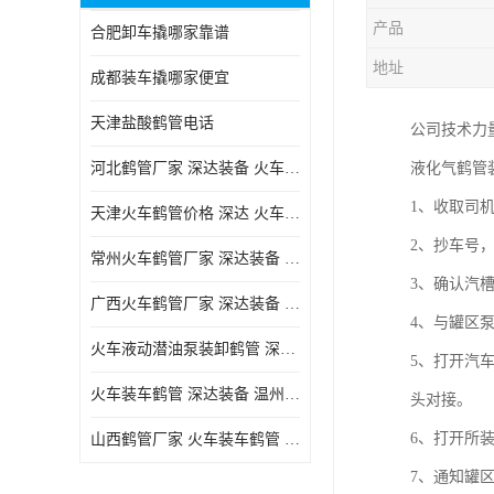
产品
合肥卸车撬哪家靠谱
地址
成都装车撬哪家便宜
天津盐酸鹤管电话
公司技术力
河北鹤管厂家 深达装备 火车液动潜油泵装卸鹤管
液化气鹤管
1、收取司
天津火车鹤管价格 深达 火车鹤管系列
2、抄车号
常州火车鹤管厂家 深达装备 火车鹤管系列
3、确认汽
广西火车鹤管厂家 深达装备 火车鹤管系列
4、与罐区
火车液动潜油泵装卸鹤管 深达装备 安徽火车鹤管厂家
5、打开汽
火车装车鹤管 深达装备 温州鹤管价格
头对接。
6、打开所
山西鹤管厂家 火车装车鹤管 深达
7、通知罐