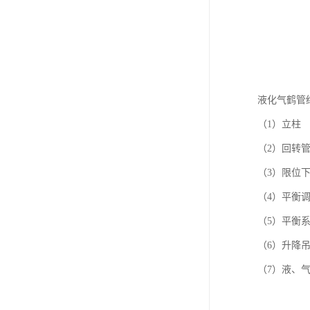
液化气鹤管
（1）立柱
（2）回转
（3）限位
（4）平衡
（5）平衡
（6）升降
（7）液、