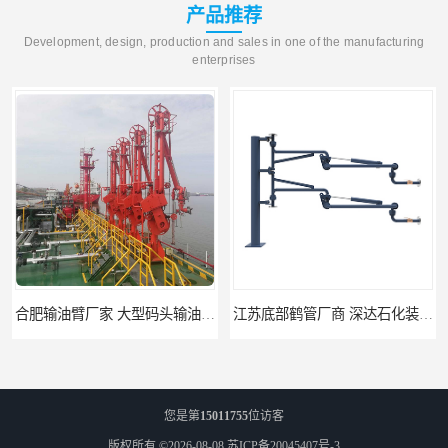
产品推荐
Development, design, production and sales in one of the manufacturing
enterprises
合肥输油臂厂家 大型码头输油臂 输油臂安装
江苏底部鹤管厂商 深达石化装备有限公司
您是第
15011755
位访客
版权所有 ©2026-08-08
苏ICP备20045407号-3