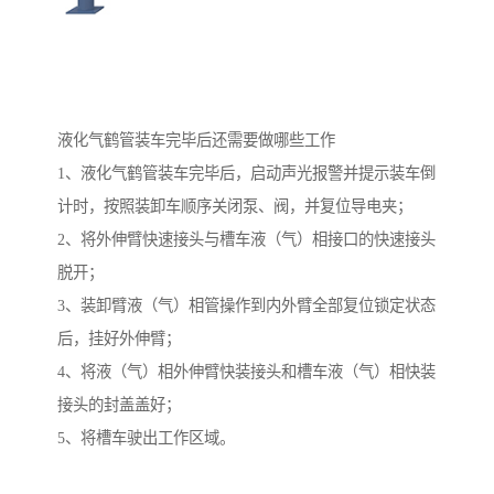
液化气鹤管装车完毕后还需要做哪些工作
1、液化气鹤管装车完毕后，启动声光报警并提示装车倒
计时，按照装卸车顺序关闭泵、阀，并复位导电夹；
2、将外伸臂快速接头与槽车液（气）相接口的快速接头
脱开；
3、装卸臂液（气）相管操作到内外臂全部复位锁定状态
后，挂好外伸臂；
4、将液（气）相外伸臂快装接头和槽车液（气）相快装
接头的封盖盖好；
5、将槽车驶出工作区域。