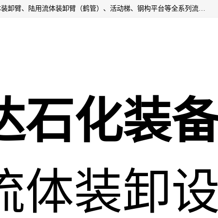
连云港深达石化装备有限公司是从事定量装车系统、船用流体装卸臂、陆用流体装卸臂（鹤管）、活动梯、钢构平台等全系列流体装卸设备的设计、制造、销售以及服务的专业供应商。公司始终以客户为中心，密切跟踪国内外油气储运及装卸设备先进技术的发展，以先进的技术、优质的产品、一流的服务，满足客户需求。
达石化装
流体装卸设