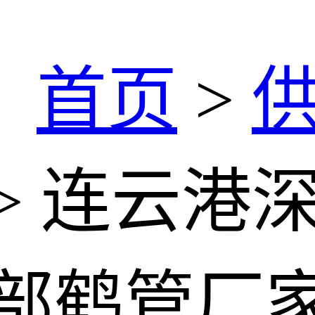
：
首页
>
> 连云港
底部鹤管厂