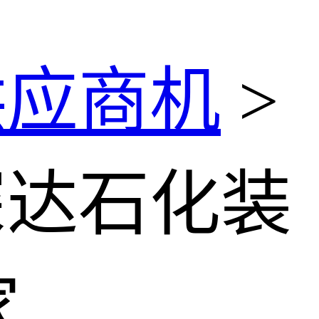
供应商机
>
深达石化装
家