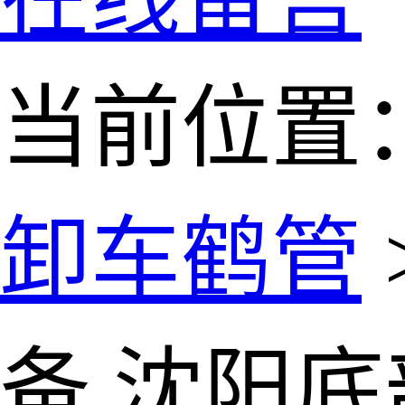
当前位置
卸车鹤管
备 沈阳