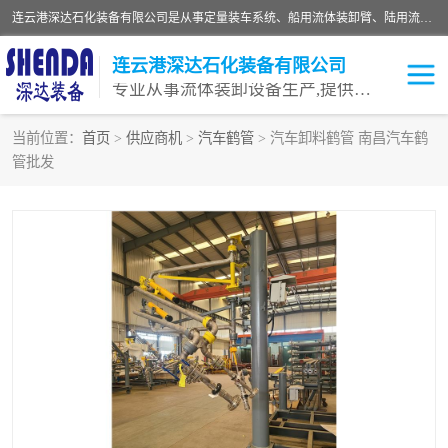
连云港深达石化装备有限公司是从事定量装车系统、船用流体装卸臂、陆用流体装卸臂（鹤管）、活动梯、钢构平台等全系列流体装卸设备的设计、制造、销售以及服务的专业供应商。公司始终以客户为中心，密切跟踪国内外油气储运及装卸设备先进技术的发展，以先进的技术、优质的产品、一流的服务，满足客户需求。
连云港深达石化装备有限公司
专业从事流体装卸设备生产,提供全面解决方案，生产与定制服务
当前位置：
首页
>
供应商机
>
汽车鹤管
> 汽车卸料鹤管 南昌汽车鹤
管批发
鹤管
装车鹤管
卸车鹤管
LNG鹤管
液氨装鹤管
潜油泵鹤管
流体装卸臂
输油臂
撬装鹤管
汽车鹤管
火车鹤管