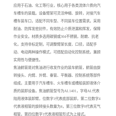
应用于石油、化工等行业，核心用于各类流体介质向汽
车槽车的装载。设备臂架可灵活伸缩、旋转，对接汽车
槽车装车口，适配不同车型、不同装车位置需求。采用
耐油、防挥发密封件，有效防止介质泄漏和挥发，保障
作业安全。材质多选用碳钢或304不锈钢，耐磨、抗老
化，支持非标定制，可调整臂架长度、口径，适配手
动、电动两种操作模式，可搭配自动化控制系统，兼顾
实用性与便捷性。
焦油鹤管是对焦油进行收发作业的装车鹤管，鹤管由旋
转接头、内臂、外臂、垂管、平衡器、控制系统等部件
组成，主要用于汽车槽车、火车槽车或槽船装卸液体介
质的装卸设备。焦油鹤管型号为AL1401，字母AL代表
陆用液体装卸臂，位数字1代表底部装卸，第二位数字4
代表液相管的旋转接头数量为4，第三位数字0代表无气
相管，第四位数字1代表液相管形式为上接式。