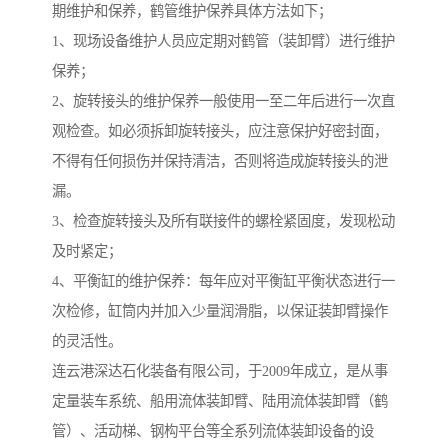
期维护和保养，鹤管维护保养具体方法如下；
1、现场设备维护人员应定期对鹤管（装卸臂）进行维护
保养；
2、旋转接头的维护保养一般使用一至二年后进行一次直
观检查。如必须拆卸旋转接头，应注意保护好密封面，
不得有任何损伤并保持清洁，否则将造成旋转接头的泄
漏。
3、检查旋转接头及所有联接件的螺栓紧固度，发现松动
及时紧定；
4、平衡缸的维护保养：每年应对平衡缸平衡状态进行一
次检修，缸筒内并加入少量润滑脂，以保证装卸臂操作
的灵活性。
连云港深达石化装备有限公司，于2009年成立，是从事
定量装车系统、船用流体装卸臂、陆用流体装卸臂（鹤
管）、活动梯、钢构平台等全系列流体装卸设备的设