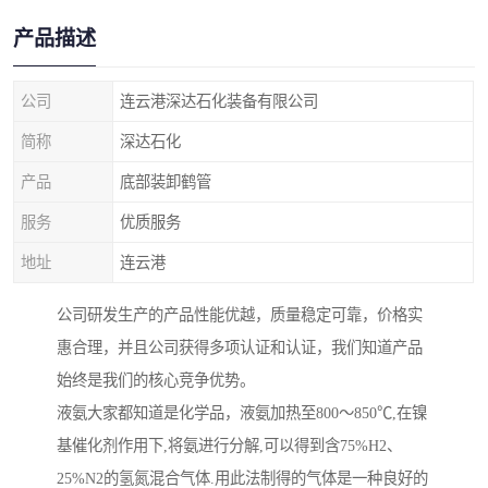
产品描述
公司
连云港深达石化装备有限公司
简称
深达石化
产品
底部装卸鹤管
服务
优质服务
地址
连云港
公司研发生产的产品性能优越，质量稳定可靠，价格实
惠合理，并且公司获得多项认证和认证，我们知道产品
始终是我们的核心竞争优势。
液氨大家都知道是化学品，液氨加热至800～850℃,在镍
基催化剂作用下,将氨进行分解,可以得到含75%H2、
25%N2的氢氮混合气体.用此法制得的气体是一种良好的