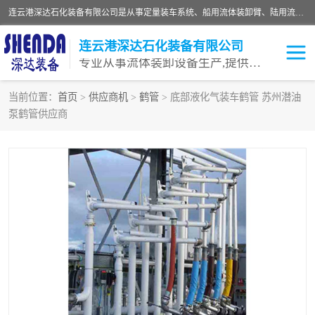
连云港深达石化装备有限公司是从事定量装车系统、船用流体装卸臂、陆用流体装卸臂（鹤管）、活动梯、钢构平台等全系列流体装卸设备的设计、制造、销售以及服务的专业供应商。公司始终以客户为中心，密切跟踪国内外油气储运及装卸设备先进技术的发展，以先进的技术、优质的产品、一流的服务，满足客户需求。
连云港深达石化装备有限公司
专业从事流体装卸设备生产,提供全面解决方案，生产与定制服务
当前位置：
首页
>
供应商机
>
鹤管
> 底部液化气装车鹤管 苏州潜油
泵鹤管供应商
鹤管
装车鹤管
卸车鹤管
LNG鹤管
液氨装鹤管
潜油泵鹤管
流体装卸臂
输油臂
撬装鹤管
汽车鹤管
火车鹤管