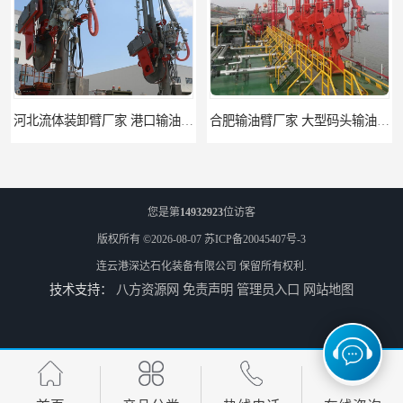
河北流体装卸臂厂家 港口输油臂 节能环保
合肥输油臂厂家 大型码头输油臂 输油臂安装
您是第
14932923
位访客
版权所有 ©2026-08-07
苏ICP备20045407号-3
连云港深达石化装备有限公司
保留所有权利.
技术支持：
八方资源网
免责声明
管理员入口
网站地图
江苏底部鹤管厂商 深达石化装备有限公司
合肥鹤管价格 火车液动潜油泵装卸鹤管 深达装备