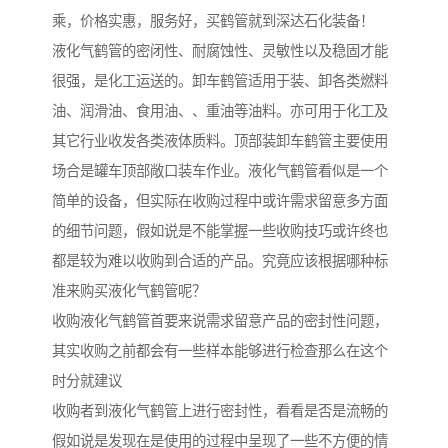
乘，价格实惠，服务好，买鹤管就到深达石化装备！
液化气鹤管的密闭性、耐腐蚀性、灵敏性以及稳固才能
很强，是化工运送的。卸车鹤管适用于装、卸各类燃料
油、润滑油、食用油、、重油等油料。亦可用于化工及
其它行业收发各类液体质料。顶部装卸车鹤管主要使用
场合是罐车顶部敞口装车作业。液化气鹤管看似是一个
简单的设备，但实际在收购过程中或许需求留意多方面
的细节问题，假如说是不能掌握一些收购技巧或许终也
都是较为难以收购到合适的产品。究竟应该根据哪种标
准来购买液化气鹤管呢？
收购液化气鹤管首要来说需求留意产品的密封性问题，
其实收购之前都会有一些样本能够进行检查那么在这个
时分就建议
收购者到液化气鹤管上进行密封性，看看是否是流畅的
假如说是发现在是使用的过程中呈现了一些不方便的情