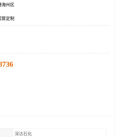
港海州区
鹤管定制
8736
深达石化