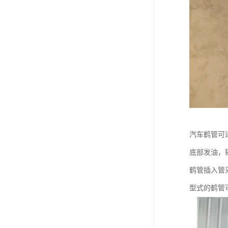
汽车鹤管可
底部发油，
鹤管插入管
型式的鹤管