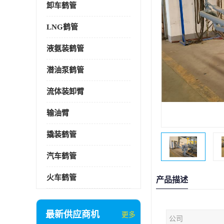
卸车鹤管
LNG鹤管
液氨装鹤管
潜油泵鹤管
流体装卸臂
输油臂
撬装鹤管
汽车鹤管
火车鹤管
产品描述
最新供应商机
更多
公司