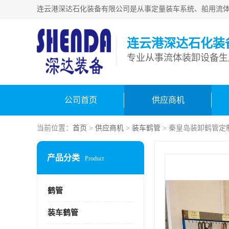
连云港深达石化装
公司首页
供应商机
当前位置：
首页
>
供应商机
>
装车鹤管
> 秦皇岛装卸鹤管定
产品分类
Product
鹤管
装车鹤管